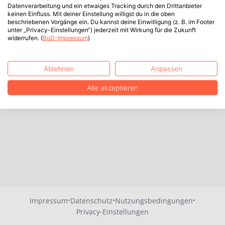
Datenverarbeitung und ein etwaiges Tracking durch den Drittanbieter
keinen Einfluss. Mit deiner Einstellung willigst du in die oben
beschriebenen Vorgänge ein. Du kannst deine Einwilligung (z. B. im Footer
unter „Privacy-Einstellungen“) jederzeit mit Wirkung für die Zukunft
widerrufen. (
BoD-Impressum
)
Ablehnen
Anpassen
Alle akzeptieren
·
·
·
Impressum
Datenschutz
Nutzungsbedingungen
Privacy-Einstellungen