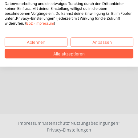
Datenverarbeitung und ein etwaiges Tracking durch den Drittanbieter
keinen Einfluss. Mit deiner Einstellung willigst du in die oben
beschriebenen Vorgänge ein. Du kannst deine Einwilligung (z. B. im Footer
unter „Privacy-Einstellungen“) jederzeit mit Wirkung für die Zukunft
widerrufen. (
BoD-Impressum
)
Ablehnen
Anpassen
Alle akzeptieren
·
·
·
Impressum
Datenschutz
Nutzungsbedingungen
Privacy-Einstellungen