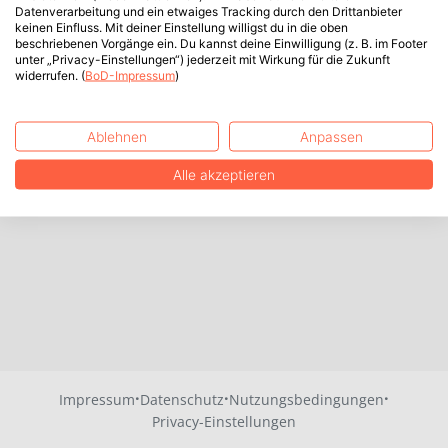
Datenverarbeitung und ein etwaiges Tracking durch den Drittanbieter
keinen Einfluss. Mit deiner Einstellung willigst du in die oben
beschriebenen Vorgänge ein. Du kannst deine Einwilligung (z. B. im Footer
unter „Privacy-Einstellungen“) jederzeit mit Wirkung für die Zukunft
widerrufen. (
BoD-Impressum
)
Ablehnen
Anpassen
Alle akzeptieren
·
·
·
Impressum
Datenschutz
Nutzungsbedingungen
Privacy-Einstellungen