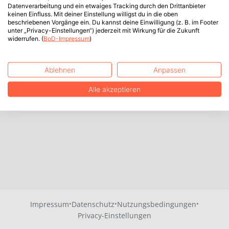
Datenverarbeitung und ein etwaiges Tracking durch den Drittanbieter
keinen Einfluss. Mit deiner Einstellung willigst du in die oben
beschriebenen Vorgänge ein. Du kannst deine Einwilligung (z. B. im Footer
unter „Privacy-Einstellungen“) jederzeit mit Wirkung für die Zukunft
widerrufen. (
BoD-Impressum
)
Ablehnen
Anpassen
Alle akzeptieren
·
·
·
Impressum
Datenschutz
Nutzungsbedingungen
Privacy-Einstellungen