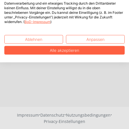
Datenverarbeitung und ein etwaiges Tracking durch den Drittanbieter
keinen Einfluss. Mit deiner Einstellung willigst du in die oben
beschriebenen Vorgänge ein. Du kannst deine Einwilligung (z. B. im Footer
unter „Privacy-Einstellungen“) jederzeit mit Wirkung für die Zukunft
widerrufen. (
BoD-Impressum
)
Ablehnen
Anpassen
Alle akzeptieren
·
·
·
Impressum
Datenschutz
Nutzungsbedingungen
Privacy-Einstellungen