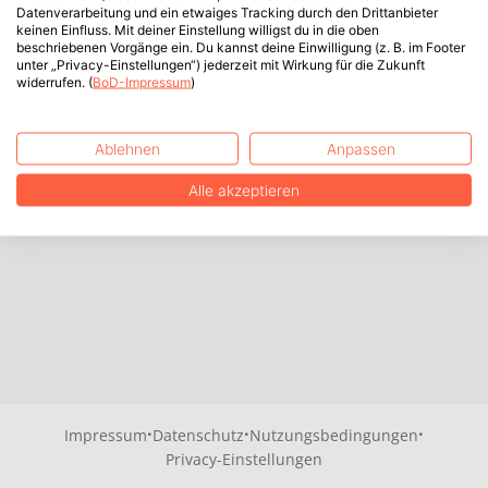
Datenverarbeitung und ein etwaiges Tracking durch den Drittanbieter
keinen Einfluss. Mit deiner Einstellung willigst du in die oben
beschriebenen Vorgänge ein. Du kannst deine Einwilligung (z. B. im Footer
unter „Privacy-Einstellungen“) jederzeit mit Wirkung für die Zukunft
widerrufen. (
BoD-Impressum
)
Ablehnen
Anpassen
Alle akzeptieren
·
·
·
Impressum
Datenschutz
Nutzungsbedingungen
Privacy-Einstellungen