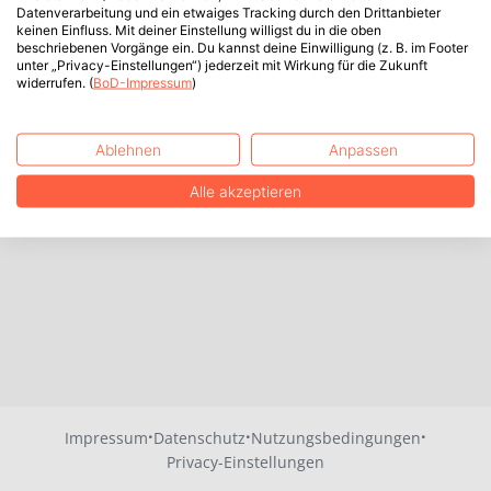
Datenverarbeitung und ein etwaiges Tracking durch den Drittanbieter
keinen Einfluss. Mit deiner Einstellung willigst du in die oben
beschriebenen Vorgänge ein. Du kannst deine Einwilligung (z. B. im Footer
unter „Privacy-Einstellungen“) jederzeit mit Wirkung für die Zukunft
widerrufen. (
BoD-Impressum
)
Ablehnen
Anpassen
Alle akzeptieren
·
·
·
Impressum
Datenschutz
Nutzungsbedingungen
Privacy-Einstellungen