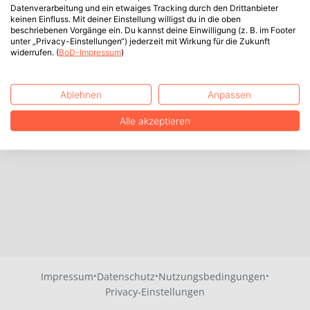
Datenverarbeitung und ein etwaiges Tracking durch den Drittanbieter
keinen Einfluss. Mit deiner Einstellung willigst du in die oben
beschriebenen Vorgänge ein. Du kannst deine Einwilligung (z. B. im Footer
unter „Privacy-Einstellungen“) jederzeit mit Wirkung für die Zukunft
widerrufen. (
BoD-Impressum
)
Ablehnen
Anpassen
Alle akzeptieren
·
·
·
Impressum
Datenschutz
Nutzungsbedingungen
Privacy-Einstellungen