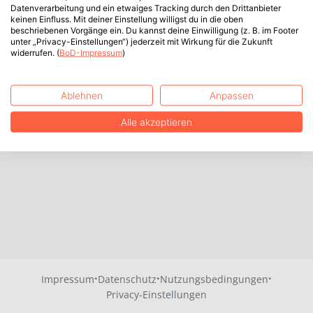
Datenverarbeitung und ein etwaiges Tracking durch den Drittanbieter
keinen Einfluss. Mit deiner Einstellung willigst du in die oben
beschriebenen Vorgänge ein. Du kannst deine Einwilligung (z. B. im Footer
unter „Privacy-Einstellungen“) jederzeit mit Wirkung für die Zukunft
widerrufen. (
BoD-Impressum
)
Ablehnen
Anpassen
Alle akzeptieren
·
·
·
Impressum
Datenschutz
Nutzungsbedingungen
Privacy-Einstellungen