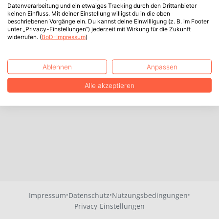
Datenverarbeitung und ein etwaiges Tracking durch den Drittanbieter
keinen Einfluss. Mit deiner Einstellung willigst du in die oben
beschriebenen Vorgänge ein. Du kannst deine Einwilligung (z. B. im Footer
unter „Privacy-Einstellungen“) jederzeit mit Wirkung für die Zukunft
widerrufen. (
BoD-Impressum
)
Ablehnen
Anpassen
Alle akzeptieren
·
·
·
Impressum
Datenschutz
Nutzungsbedingungen
Privacy-Einstellungen