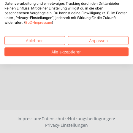
Datenverarbeitung und ein etwaiges Tracking durch den Drittanbieter
keinen Einfluss. Mit deiner Einstellung willigst du in die oben
beschriebenen Vorgänge ein. Du kannst deine Einwilligung (z. B. im Footer
unter „Privacy-Einstellungen“) jederzeit mit Wirkung für die Zukunft
widerrufen. (
BoD-Impressum
)
Ablehnen
Anpassen
Alle akzeptieren
·
·
·
Impressum
Datenschutz
Nutzungsbedingungen
Privacy-Einstellungen