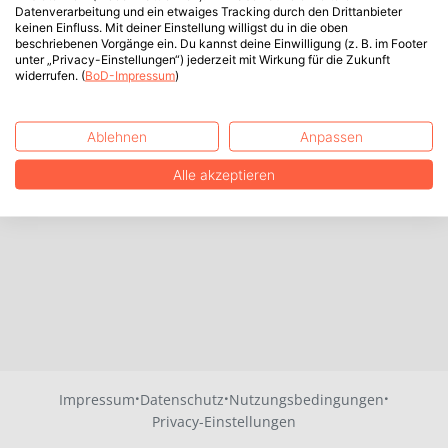
Datenverarbeitung und ein etwaiges Tracking durch den Drittanbieter
keinen Einfluss. Mit deiner Einstellung willigst du in die oben
beschriebenen Vorgänge ein. Du kannst deine Einwilligung (z. B. im Footer
unter „Privacy-Einstellungen“) jederzeit mit Wirkung für die Zukunft
widerrufen. (
BoD-Impressum
)
Ablehnen
Anpassen
Alle akzeptieren
·
·
·
Impressum
Datenschutz
Nutzungsbedingungen
Privacy-Einstellungen