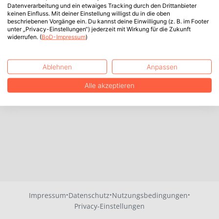
Datenverarbeitung und ein etwaiges Tracking durch den Drittanbieter
keinen Einfluss. Mit deiner Einstellung willigst du in die oben
beschriebenen Vorgänge ein. Du kannst deine Einwilligung (z. B. im Footer
unter „Privacy-Einstellungen“) jederzeit mit Wirkung für die Zukunft
widerrufen. (
BoD-Impressum
)
Ablehnen
Anpassen
Alle akzeptieren
·
·
·
Impressum
Datenschutz
Nutzungsbedingungen
Privacy-Einstellungen