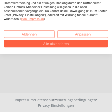
Datenverarbeitung und ein etwaiges Tracking durch den Drittanbieter
keinen Einfluss. Mit deiner Einstellung willigst du in die oben
beschriebenen Vorgänge ein. Du kannst deine Einwilligung (z. B. im Footer
unter „Privacy-Einstellungen“) jederzeit mit Wirkung für die Zukunft
widerrufen. (
BoD-Impressum
)
Ablehnen
Anpassen
Alle akzeptieren
·
·
·
Impressum
Datenschutz
Nutzungsbedingungen
Privacy-Einstellungen