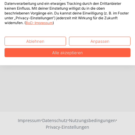
Datenverarbeitung und ein etwaiges Tracking durch den Drittanbieter
keinen Einfluss. Mit deiner Einstellung willigst du in die oben
beschriebenen Vorgänge ein. Du kannst deine Einwilligung (z. B. im Footer
unter „Privacy-Einstellungen“) jederzeit mit Wirkung für die Zukunft
widerrufen. (
BoD-Impressum
)
Ablehnen
Anpassen
Alle akzeptieren
·
·
·
Impressum
Datenschutz
Nutzungsbedingungen
Privacy-Einstellungen