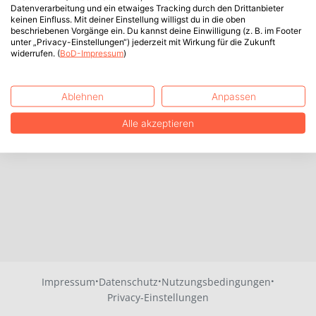
Datenverarbeitung und ein etwaiges Tracking durch den Drittanbieter
keinen Einfluss. Mit deiner Einstellung willigst du in die oben
beschriebenen Vorgänge ein. Du kannst deine Einwilligung (z. B. im Footer
unter „Privacy-Einstellungen“) jederzeit mit Wirkung für die Zukunft
widerrufen. (
BoD-Impressum
)
Ablehnen
Anpassen
Alle akzeptieren
·
·
·
Impressum
Datenschutz
Nutzungsbedingungen
Privacy-Einstellungen