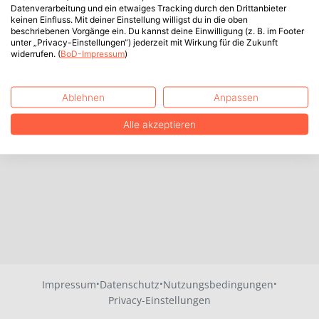
Datenverarbeitung und ein etwaiges Tracking durch den Drittanbieter
keinen Einfluss. Mit deiner Einstellung willigst du in die oben
beschriebenen Vorgänge ein. Du kannst deine Einwilligung (z. B. im Footer
unter „Privacy-Einstellungen“) jederzeit mit Wirkung für die Zukunft
widerrufen. (
BoD-Impressum
)
Ablehnen
Anpassen
Alle akzeptieren
·
·
·
Impressum
Datenschutz
Nutzungsbedingungen
Privacy-Einstellungen