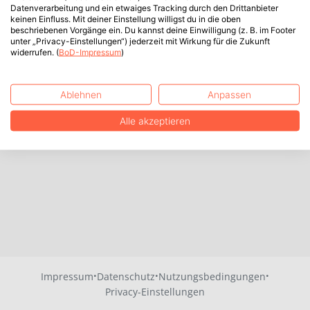
Datenverarbeitung und ein etwaiges Tracking durch den Drittanbieter
keinen Einfluss. Mit deiner Einstellung willigst du in die oben
beschriebenen Vorgänge ein. Du kannst deine Einwilligung (z. B. im Footer
unter „Privacy-Einstellungen“) jederzeit mit Wirkung für die Zukunft
widerrufen. (
BoD-Impressum
)
Ablehnen
Anpassen
Alle akzeptieren
·
·
·
Impressum
Datenschutz
Nutzungsbedingungen
Privacy-Einstellungen