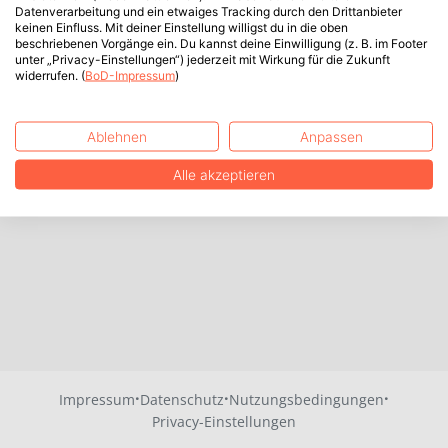
Datenverarbeitung und ein etwaiges Tracking durch den Drittanbieter
keinen Einfluss. Mit deiner Einstellung willigst du in die oben
beschriebenen Vorgänge ein. Du kannst deine Einwilligung (z. B. im Footer
unter „Privacy-Einstellungen“) jederzeit mit Wirkung für die Zukunft
widerrufen. (
BoD-Impressum
)
Ablehnen
Anpassen
Alle akzeptieren
·
·
·
Impressum
Datenschutz
Nutzungsbedingungen
Privacy-Einstellungen