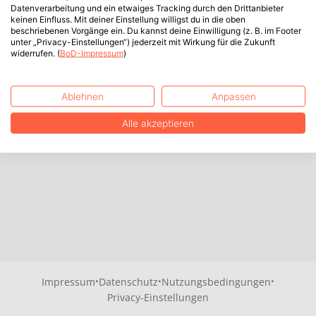
Datenverarbeitung und ein etwaiges Tracking durch den Drittanbieter
keinen Einfluss. Mit deiner Einstellung willigst du in die oben
beschriebenen Vorgänge ein. Du kannst deine Einwilligung (z. B. im Footer
unter „Privacy-Einstellungen“) jederzeit mit Wirkung für die Zukunft
widerrufen. (
BoD-Impressum
)
Ablehnen
Anpassen
Alle akzeptieren
·
·
·
Impressum
Datenschutz
Nutzungsbedingungen
Privacy-Einstellungen