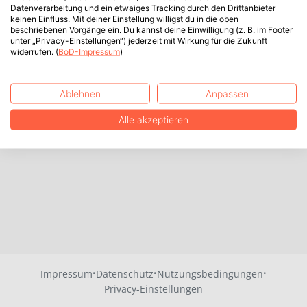
Datenverarbeitung und ein etwaiges Tracking durch den Drittanbieter
keinen Einfluss. Mit deiner Einstellung willigst du in die oben
beschriebenen Vorgänge ein. Du kannst deine Einwilligung (z. B. im Footer
unter „Privacy-Einstellungen“) jederzeit mit Wirkung für die Zukunft
widerrufen. (
BoD-Impressum
)
Ablehnen
Anpassen
Alle akzeptieren
·
·
·
Impressum
Datenschutz
Nutzungsbedingungen
Privacy-Einstellungen