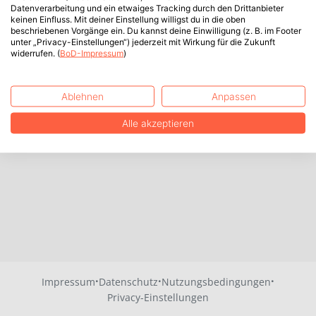
Datenverarbeitung und ein etwaiges Tracking durch den Drittanbieter
keinen Einfluss. Mit deiner Einstellung willigst du in die oben
beschriebenen Vorgänge ein. Du kannst deine Einwilligung (z. B. im Footer
unter „Privacy-Einstellungen“) jederzeit mit Wirkung für die Zukunft
widerrufen. (
BoD-Impressum
)
Ablehnen
Anpassen
Alle akzeptieren
·
·
·
Impressum
Datenschutz
Nutzungsbedingungen
Privacy-Einstellungen