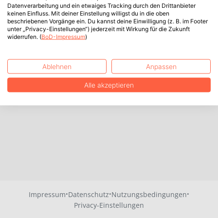
Datenverarbeitung und ein etwaiges Tracking durch den Drittanbieter
keinen Einfluss. Mit deiner Einstellung willigst du in die oben
beschriebenen Vorgänge ein. Du kannst deine Einwilligung (z. B. im Footer
unter „Privacy-Einstellungen“) jederzeit mit Wirkung für die Zukunft
widerrufen. (
BoD-Impressum
)
Ablehnen
Anpassen
Alle akzeptieren
·
·
·
Impressum
Datenschutz
Nutzungsbedingungen
Privacy-Einstellungen