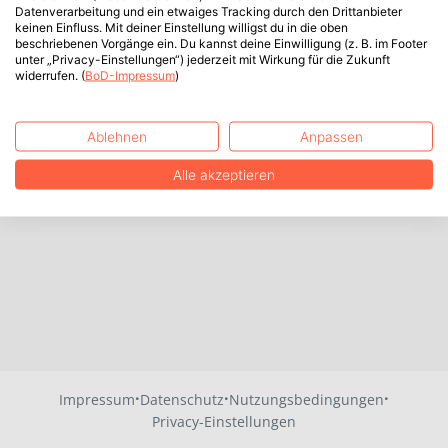
Datenverarbeitung und ein etwaiges Tracking durch den Drittanbieter
keinen Einfluss. Mit deiner Einstellung willigst du in die oben
beschriebenen Vorgänge ein. Du kannst deine Einwilligung (z. B. im Footer
unter „Privacy-Einstellungen“) jederzeit mit Wirkung für die Zukunft
widerrufen. (
BoD-Impressum
)
Ablehnen
Anpassen
Alle akzeptieren
·
·
·
Impressum
Datenschutz
Nutzungsbedingungen
Privacy-Einstellungen