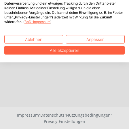
Datenverarbeitung und ein etwaiges Tracking durch den Drittanbieter
keinen Einfluss. Mit deiner Einstellung willigst du in die oben
beschriebenen Vorgänge ein. Du kannst deine Einwilligung (z. B. im Footer
unter „Privacy-Einstellungen“) jederzeit mit Wirkung für die Zukunft
widerrufen. (
BoD-Impressum
)
Ablehnen
Anpassen
Alle akzeptieren
·
·
·
Impressum
Datenschutz
Nutzungsbedingungen
Privacy-Einstellungen