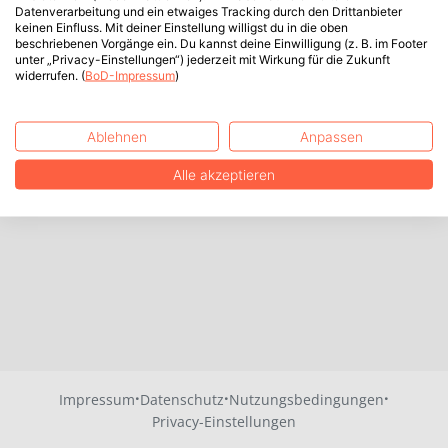
Datenverarbeitung und ein etwaiges Tracking durch den Drittanbieter
keinen Einfluss. Mit deiner Einstellung willigst du in die oben
beschriebenen Vorgänge ein. Du kannst deine Einwilligung (z. B. im Footer
unter „Privacy-Einstellungen“) jederzeit mit Wirkung für die Zukunft
widerrufen. (
BoD-Impressum
)
Ablehnen
Anpassen
Alle akzeptieren
·
·
·
Impressum
Datenschutz
Nutzungsbedingungen
Privacy-Einstellungen