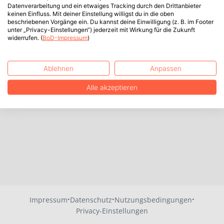
Datenverarbeitung und ein etwaiges Tracking durch den Drittanbieter
keinen Einfluss. Mit deiner Einstellung willigst du in die oben
beschriebenen Vorgänge ein. Du kannst deine Einwilligung (z. B. im Footer
unter „Privacy-Einstellungen“) jederzeit mit Wirkung für die Zukunft
widerrufen. (
BoD-Impressum
)
Ablehnen
Anpassen
Alle akzeptieren
·
·
·
Impressum
Datenschutz
Nutzungsbedingungen
Privacy-Einstellungen