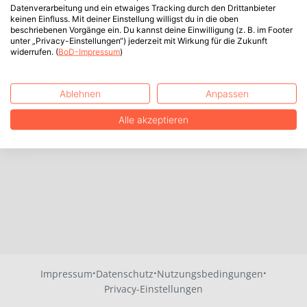
Datenverarbeitung und ein etwaiges Tracking durch den Drittanbieter
keinen Einfluss. Mit deiner Einstellung willigst du in die oben
beschriebenen Vorgänge ein. Du kannst deine Einwilligung (z. B. im Footer
unter „Privacy-Einstellungen“) jederzeit mit Wirkung für die Zukunft
widerrufen. (
BoD-Impressum
)
Ablehnen
Anpassen
Alle akzeptieren
·
·
·
Impressum
Datenschutz
Nutzungsbedingungen
Privacy-Einstellungen