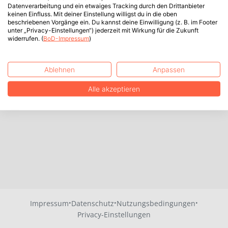
Datenverarbeitung und ein etwaiges Tracking durch den Drittanbieter
keinen Einfluss. Mit deiner Einstellung willigst du in die oben
beschriebenen Vorgänge ein. Du kannst deine Einwilligung (z. B. im Footer
unter „Privacy-Einstellungen“) jederzeit mit Wirkung für die Zukunft
widerrufen. (
BoD-Impressum
)
Ablehnen
Anpassen
Alle akzeptieren
·
·
·
Impressum
Datenschutz
Nutzungsbedingungen
Privacy-Einstellungen