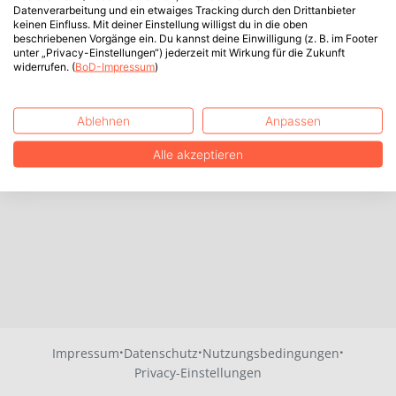
Datenverarbeitung und ein etwaiges Tracking durch den Drittanbieter
keinen Einfluss. Mit deiner Einstellung willigst du in die oben
beschriebenen Vorgänge ein. Du kannst deine Einwilligung (z. B. im Footer
unter „Privacy-Einstellungen“) jederzeit mit Wirkung für die Zukunft
widerrufen. (
BoD-Impressum
)
Ablehnen
Anpassen
Alle akzeptieren
·
·
·
Impressum
Datenschutz
Nutzungsbedingungen
Privacy-Einstellungen