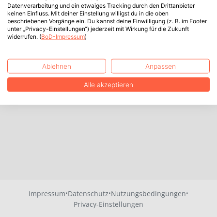
Datenverarbeitung und ein etwaiges Tracking durch den Drittanbieter
keinen Einfluss. Mit deiner Einstellung willigst du in die oben
beschriebenen Vorgänge ein. Du kannst deine Einwilligung (z. B. im Footer
unter „Privacy-Einstellungen“) jederzeit mit Wirkung für die Zukunft
widerrufen. (
BoD-Impressum
)
Ablehnen
Anpassen
Alle akzeptieren
·
·
·
Impressum
Datenschutz
Nutzungsbedingungen
Privacy-Einstellungen