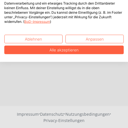
Datenverarbeitung und ein etwaiges Tracking durch den Drittanbieter
keinen Einfluss. Mit deiner Einstellung willigst du in die oben
beschriebenen Vorgänge ein. Du kannst deine Einwilligung (z. B. im Footer
unter „Privacy-Einstellungen“) jederzeit mit Wirkung für die Zukunft
widerrufen. (
BoD-Impressum
)
Ablehnen
Anpassen
Alle akzeptieren
·
·
·
Impressum
Datenschutz
Nutzungsbedingungen
Privacy-Einstellungen