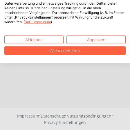
Datenverarbeitung und ein etwaiges Tracking durch den Drittanbieter
keinen Einfluss. Mit deiner Einstellung willigst du in die oben
beschriebenen Vorgänge ein. Du kannst deine Einwilligung (z. B. im Footer
unter „Privacy-Einstellungen“) jederzeit mit Wirkung für die Zukunft
widerrufen. (
BoD-Impressum
)
Ablehnen
Anpassen
Alle akzeptieren
·
·
·
Impressum
Datenschutz
Nutzungsbedingungen
Privacy-Einstellungen