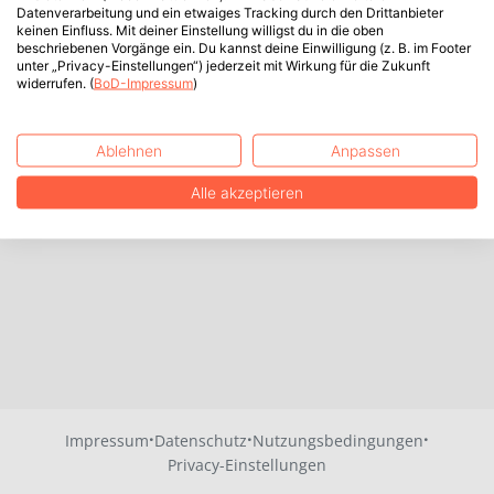
Datenverarbeitung und ein etwaiges Tracking durch den Drittanbieter
keinen Einfluss. Mit deiner Einstellung willigst du in die oben
beschriebenen Vorgänge ein. Du kannst deine Einwilligung (z. B. im Footer
unter „Privacy-Einstellungen“) jederzeit mit Wirkung für die Zukunft
widerrufen. (
BoD-Impressum
)
Ablehnen
Anpassen
Alle akzeptieren
·
·
·
Impressum
Datenschutz
Nutzungsbedingungen
Privacy-Einstellungen