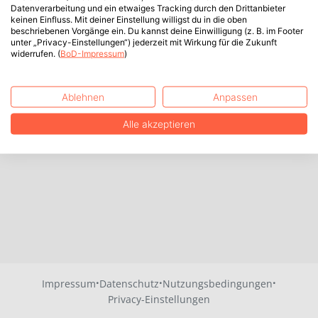
Datenverarbeitung und ein etwaiges Tracking durch den Drittanbieter
keinen Einfluss. Mit deiner Einstellung willigst du in die oben
beschriebenen Vorgänge ein. Du kannst deine Einwilligung (z. B. im Footer
unter „Privacy-Einstellungen“) jederzeit mit Wirkung für die Zukunft
widerrufen. (
BoD-Impressum
)
Ablehnen
Anpassen
Alle akzeptieren
·
·
·
Impressum
Datenschutz
Nutzungsbedingungen
Privacy-Einstellungen