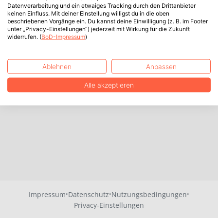
Datenverarbeitung und ein etwaiges Tracking durch den Drittanbieter
keinen Einfluss. Mit deiner Einstellung willigst du in die oben
beschriebenen Vorgänge ein. Du kannst deine Einwilligung (z. B. im Footer
unter „Privacy-Einstellungen“) jederzeit mit Wirkung für die Zukunft
widerrufen. (
BoD-Impressum
)
Ablehnen
Anpassen
Alle akzeptieren
·
·
·
Impressum
Datenschutz
Nutzungsbedingungen
Privacy-Einstellungen