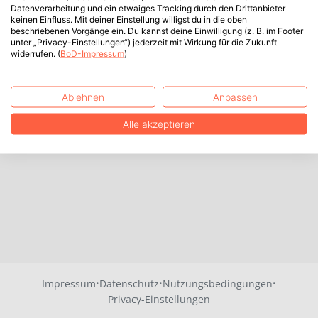
Datenverarbeitung und ein etwaiges Tracking durch den Drittanbieter
keinen Einfluss. Mit deiner Einstellung willigst du in die oben
beschriebenen Vorgänge ein. Du kannst deine Einwilligung (z. B. im Footer
unter „Privacy-Einstellungen“) jederzeit mit Wirkung für die Zukunft
widerrufen. (
BoD-Impressum
)
Ablehnen
Anpassen
Alle akzeptieren
·
·
·
Impressum
Datenschutz
Nutzungsbedingungen
Privacy-Einstellungen