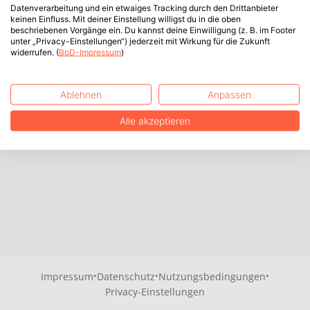
Datenverarbeitung und ein etwaiges Tracking durch den Drittanbieter
keinen Einfluss. Mit deiner Einstellung willigst du in die oben
beschriebenen Vorgänge ein. Du kannst deine Einwilligung (z. B. im Footer
unter „Privacy-Einstellungen“) jederzeit mit Wirkung für die Zukunft
widerrufen. (
BoD-Impressum
)
Ablehnen
Anpassen
Alle akzeptieren
·
·
·
Impressum
Datenschutz
Nutzungsbedingungen
Privacy-Einstellungen