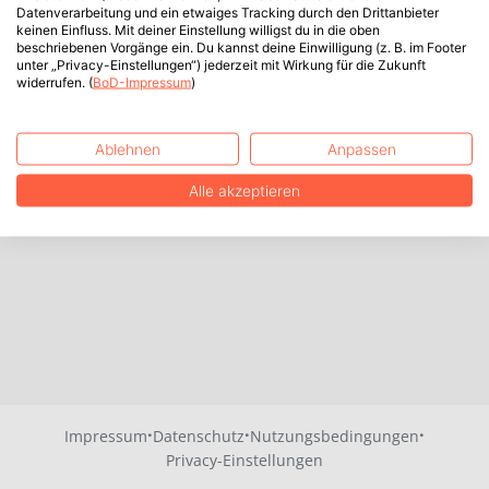
Datenverarbeitung und ein etwaiges Tracking durch den Drittanbieter
keinen Einfluss. Mit deiner Einstellung willigst du in die oben
beschriebenen Vorgänge ein. Du kannst deine Einwilligung (z. B. im Footer
unter „Privacy-Einstellungen“) jederzeit mit Wirkung für die Zukunft
widerrufen. (
BoD-Impressum
)
Ablehnen
Anpassen
Alle akzeptieren
·
·
·
Impressum
Datenschutz
Nutzungsbedingungen
Privacy-Einstellungen