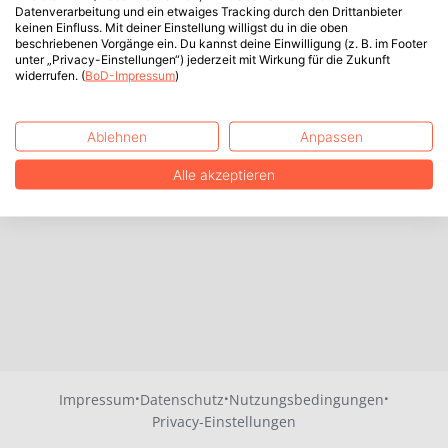
Datenverarbeitung und ein etwaiges Tracking durch den Drittanbieter
keinen Einfluss. Mit deiner Einstellung willigst du in die oben
beschriebenen Vorgänge ein. Du kannst deine Einwilligung (z. B. im Footer
unter „Privacy-Einstellungen“) jederzeit mit Wirkung für die Zukunft
widerrufen. (
BoD-Impressum
)
Ablehnen
Anpassen
Alle akzeptieren
·
·
·
Impressum
Datenschutz
Nutzungsbedingungen
Privacy-Einstellungen