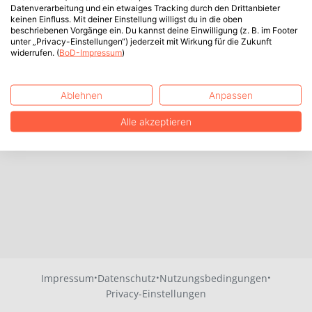
Datenverarbeitung und ein etwaiges Tracking durch den Drittanbieter
keinen Einfluss. Mit deiner Einstellung willigst du in die oben
beschriebenen Vorgänge ein. Du kannst deine Einwilligung (z. B. im Footer
unter „Privacy-Einstellungen“) jederzeit mit Wirkung für die Zukunft
widerrufen. (
BoD-Impressum
)
Ablehnen
Anpassen
Alle akzeptieren
·
·
·
Impressum
Datenschutz
Nutzungsbedingungen
Privacy-Einstellungen