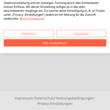
Datenverarbeitung und ein etwaiges Tracking durch den Drittanbieter
keinen Einfluss. Mit deiner Einstellung willigst du in die oben
beschriebenen Vorgänge ein. Du kannst deine Einwilligung (z. B. im Footer
unter „Privacy-Einstellungen“) jederzeit mit Wirkung für die Zukunft
widerrufen. (
BoD-Impressum
)
Ablehnen
Anpassen
Alle akzeptieren
·
·
·
Impressum
Datenschutz
Nutzungsbedingungen
Privacy-Einstellungen