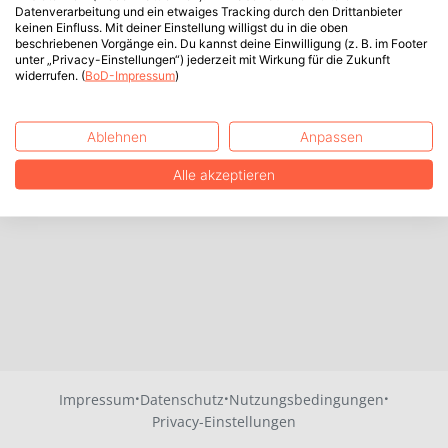
Datenverarbeitung und ein etwaiges Tracking durch den Drittanbieter
keinen Einfluss. Mit deiner Einstellung willigst du in die oben
beschriebenen Vorgänge ein. Du kannst deine Einwilligung (z. B. im Footer
unter „Privacy-Einstellungen“) jederzeit mit Wirkung für die Zukunft
widerrufen. (
BoD-Impressum
)
Ablehnen
Anpassen
Alle akzeptieren
·
·
·
Impressum
Datenschutz
Nutzungsbedingungen
Privacy-Einstellungen