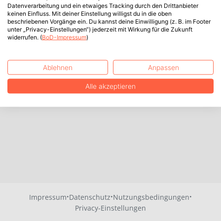
Datenverarbeitung und ein etwaiges Tracking durch den Drittanbieter
keinen Einfluss. Mit deiner Einstellung willigst du in die oben
beschriebenen Vorgänge ein. Du kannst deine Einwilligung (z. B. im Footer
unter „Privacy-Einstellungen“) jederzeit mit Wirkung für die Zukunft
widerrufen. (
BoD-Impressum
)
Ablehnen
Anpassen
Alle akzeptieren
·
·
·
Impressum
Datenschutz
Nutzungsbedingungen
Privacy-Einstellungen