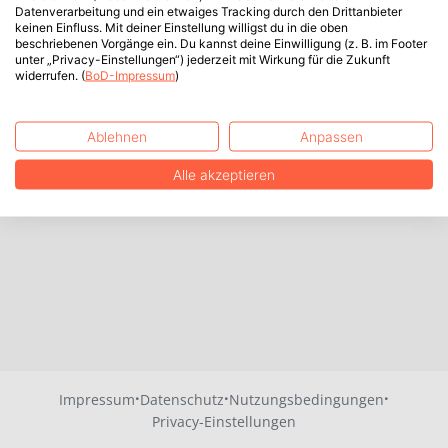
Datenverarbeitung und ein etwaiges Tracking durch den Drittanbieter
keinen Einfluss. Mit deiner Einstellung willigst du in die oben
beschriebenen Vorgänge ein. Du kannst deine Einwilligung (z. B. im Footer
unter „Privacy-Einstellungen“) jederzeit mit Wirkung für die Zukunft
widerrufen. (
BoD-Impressum
)
Ablehnen
Anpassen
Alle akzeptieren
·
·
·
Impressum
Datenschutz
Nutzungsbedingungen
Privacy-Einstellungen