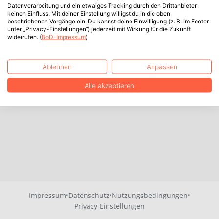
Datenverarbeitung und ein etwaiges Tracking durch den Drittanbieter
keinen Einfluss. Mit deiner Einstellung willigst du in die oben
beschriebenen Vorgänge ein. Du kannst deine Einwilligung (z. B. im Footer
unter „Privacy-Einstellungen“) jederzeit mit Wirkung für die Zukunft
widerrufen. (
BoD-Impressum
)
Ablehnen
Anpassen
Alle akzeptieren
·
·
·
Impressum
Datenschutz
Nutzungsbedingungen
Privacy-Einstellungen