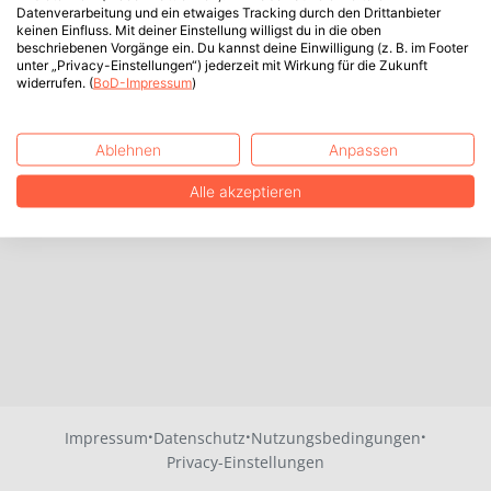
Datenverarbeitung und ein etwaiges Tracking durch den Drittanbieter
keinen Einfluss. Mit deiner Einstellung willigst du in die oben
beschriebenen Vorgänge ein. Du kannst deine Einwilligung (z. B. im Footer
unter „Privacy-Einstellungen“) jederzeit mit Wirkung für die Zukunft
widerrufen. (
BoD-Impressum
)
Ablehnen
Anpassen
Alle akzeptieren
·
·
·
Impressum
Datenschutz
Nutzungsbedingungen
Privacy-Einstellungen