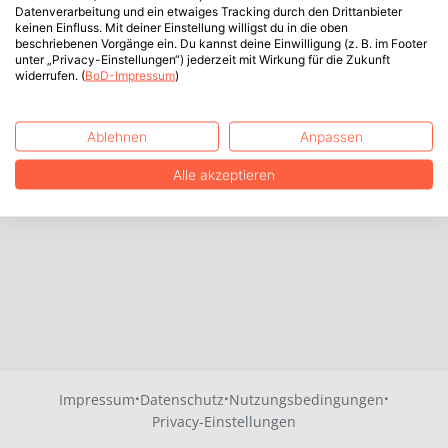
Datenverarbeitung und ein etwaiges Tracking durch den Drittanbieter
keinen Einfluss. Mit deiner Einstellung willigst du in die oben
beschriebenen Vorgänge ein. Du kannst deine Einwilligung (z. B. im Footer
unter „Privacy-Einstellungen“) jederzeit mit Wirkung für die Zukunft
widerrufen. (
BoD-Impressum
)
Ablehnen
Anpassen
Alle akzeptieren
·
·
·
Impressum
Datenschutz
Nutzungsbedingungen
Privacy-Einstellungen