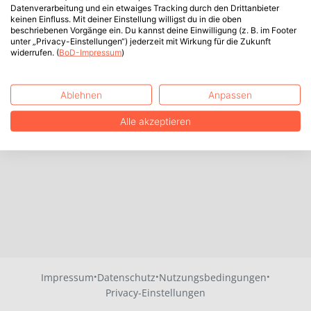
Datenverarbeitung und ein etwaiges Tracking durch den Drittanbieter
keinen Einfluss. Mit deiner Einstellung willigst du in die oben
beschriebenen Vorgänge ein. Du kannst deine Einwilligung (z. B. im Footer
unter „Privacy-Einstellungen“) jederzeit mit Wirkung für die Zukunft
widerrufen. (
BoD-Impressum
)
Ablehnen
Anpassen
Alle akzeptieren
·
·
·
Impressum
Datenschutz
Nutzungsbedingungen
Privacy-Einstellungen