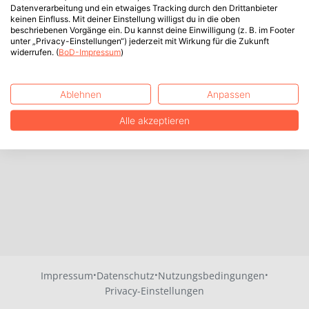
Datenverarbeitung und ein etwaiges Tracking durch den Drittanbieter
keinen Einfluss. Mit deiner Einstellung willigst du in die oben
beschriebenen Vorgänge ein. Du kannst deine Einwilligung (z. B. im Footer
unter „Privacy-Einstellungen“) jederzeit mit Wirkung für die Zukunft
widerrufen. (
BoD-Impressum
)
Ablehnen
Anpassen
Alle akzeptieren
·
·
·
Impressum
Datenschutz
Nutzungsbedingungen
Privacy-Einstellungen